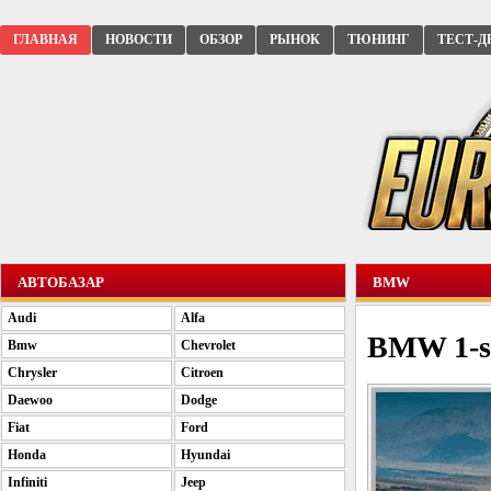
ГЛАВНАЯ
НОВОСТИ
ОБЗОР
РЫНОК
ТЮНИНГ
ТЕСТ-Д
АВТОБАЗАР
BMW
Audi
Alfa
BMW 1-se
Bmw
Chevrolet
Chrysler
Citroen
Daewoo
Dodge
Fiat
Ford
Honda
Hyundai
Infiniti
Jeep