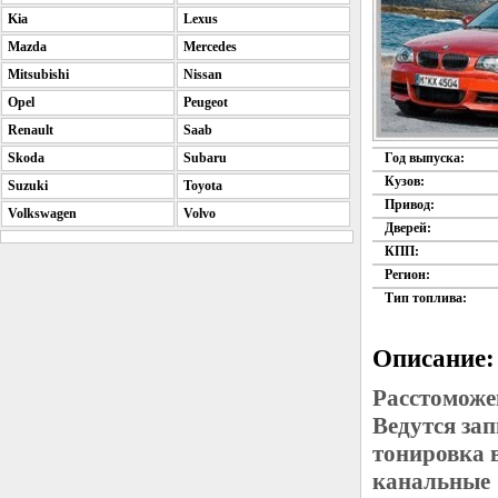
Kia
Lexus
Mazda
Mercedes
Mitsubishi
Nissan
Opel
Peugeot
Renault
Saab
Skoda
Subaru
Год выпуска:
Кузов:
Suzuki
Toyota
Привод:
Volkswagen
Volvo
Дверей:
КПП:
Регион:
Тип топлива:
Описание:
Расстоможе
Ведутся за
тонировка в
канальные 