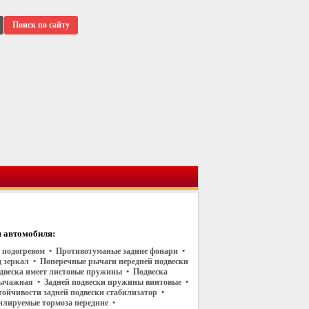
Поиск по сайту
 автомобиля:
 в подогревом • Противотуманые задние фонари •
 зеркал • Поперечные рычаги передней подвески
двеска имеет листовые пружины • Подвеска
ычажная • Задней подвески пружины винтовые •
тойчивости задней подвески стабилизатор •
илируемые тормоза передние •