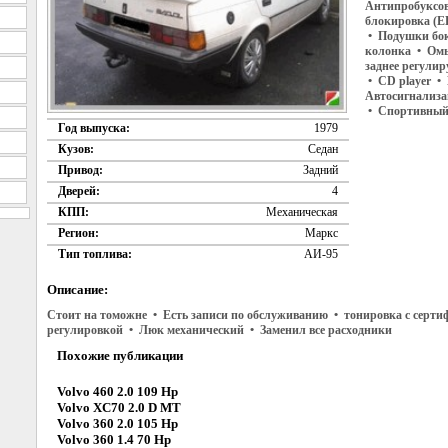
Антипробуксово
блокировка (E
• Подушки бок
колонка • Омы
заднее регули
• CD player •
Автосигнализа
• Спортивный 
Год выпуска:
1979
Кузов:
Седан
Привод:
Задний
Дверей:
4
КПП:
Механическая
Регион:
Маркс
Тип топлива:
АИ-95
Описание:
Стоит на томожне • Есть записи по обслуживанию • тонировка с серти
регулировкой • Люк механический • Заменил все расходники
Похожие публикации
Volvo 460 2.0 109 Hp
Volvo XC70 2.0 D MT
Volvo 360 2.0 105 Hp
Volvo 360 1.4 70 Hp