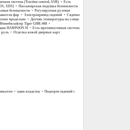
чная система (Traction control, ASR) • Есть
DS, XDS) • Пассажирская подушка безопасности
овые безопасности • Регулируемая рулевая
ватели фар • Электропривод сидений • Сиденье
руемое продольно • Датчик температуры на улице
 Иммобилайзер Tiger GHR-468 •
ция HARPOON Н • Есть противоугонная система
руль • Отделка кожей дверных карт
фикатом • один владелец • Подогрев сидений с