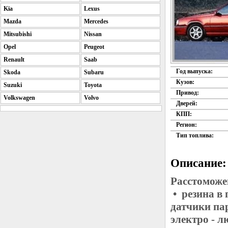
Kia
Lexus
Mazda
Mercedes
Mitsubishi
Nissan
Opel
Peugeot
Renault
Saab
Год выпуска:
Skoda
Subaru
Кузов:
Suzuki
Toyota
Привод:
Volkswagen
Volvo
Дверей:
КПП:
Регион:
Тип топлива:
Описание:
Расстоможе
• резина в
датчики па
электро - 