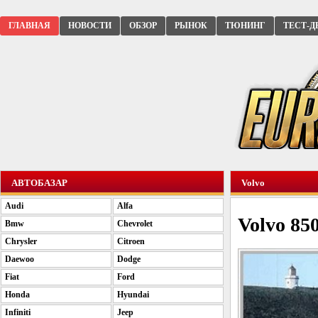
ГЛАВНАЯ
НОВОСТИ
ОБЗОР
РЫНОК
ТЮНИНГ
ТЕСТ-Д
АВТОБАЗАР
Volvo
Audi
Alfa
Volvo 85
Bmw
Chevrolet
Chrysler
Citroen
Daewoo
Dodge
Fiat
Ford
Honda
Hyundai
Infiniti
Jeep