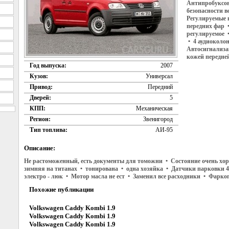
Антипробуксово
безопасности 
Регулируемые 
передних фар •
регулируемое 
• 4 аудиоколо
Автосигнализац
кожей передне
Год выпуска:
2007
Кузов:
Универсал
Привод:
Передний
Дверей:
5
КПП:
Механическая
Регион:
Звенигород
Тип топлива:
АИ-95
Описание:
Не растоможенный, есть документы для томожни • Состояние очень хор
зимняя на титанах • тонирована • одна хозяйка • Датчики парковки 4
электро - люк • Мотор масла не ест • Заменил все расходники • Фарк
Похожие публикации
Volkswagen Caddy Kombi 1.9
Volkswagen Caddy Kombi 1.9
Volkswagen Caddy Kombi 1.9