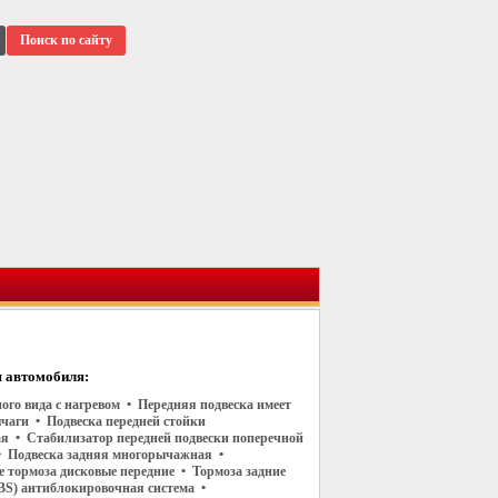
Поиск по сайту
 автомобиля:
ого вида с нагревом • Передняя подвеска имеет
чаги • Подвеска передней стойки
я • Стабилизатор передней подвески поперечной
• Подвеска задняя многорычажная •
 тормоза дисковые передние • Тормоза задние
BS) антиблокировочная система •