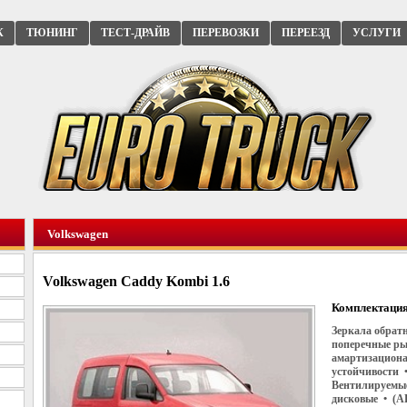
К
ТЮНИНГ
ТЕСТ-ДРАЙВ
ПЕРЕВОЗКИ
ПЕРЕЕЗД
УСЛУГИ
Volkswagen
Volkswagen Caddy Kombi 1.6
Комплектация
Зеркала обратн
поперечные ры
амартизациона
устойчивости 
Вентилируемые
дисковые • (A