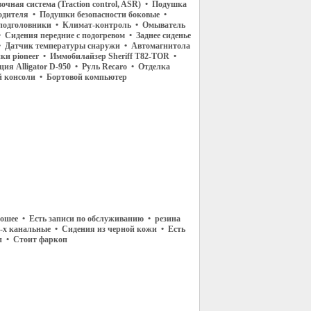
чная система (Traction control, ASR) • Подушка
водителя • Подушки безопасности боковые •
подголовники • Климат-контроль • Омыватель
 Сидения передние с подогревом • Заднее сиденье
• Датчик температуры снаружи • Автомагнитола
нки pioneer • Иммобилайзер Sheriff T82-TOR •
ия Alligator D-950 • Руль Recaro • Отделка
й консоли • Бортовой компьютер
ошее • Есть записи по обслуживанию • резина
-х канальные • Сидения из черной кожи • Есть
оп • Стоит фаркоп