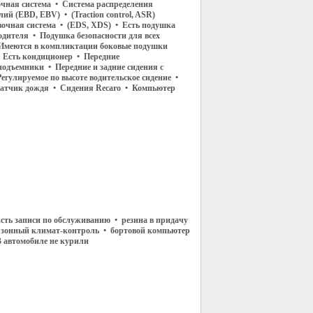
чная система • Система распределения
ий (EBD, EBV) • (Traction control, ASR)
очная система • (EDS, XDS) • Есть подушка
одителя • Подушка безопасности для всех
Имеются в компликтации боковые подушки
• Есть кондиционер • Передние
подъемники • Передние и задние сидения с
егулируемое по высоте водительское сидение •
датчик дождя • Сидения Recaro • Компьютер
сть записи по обслуживанию • резина в придачу
х зонный климат-контроль • бортовой компьютер
 автомобиле не курили