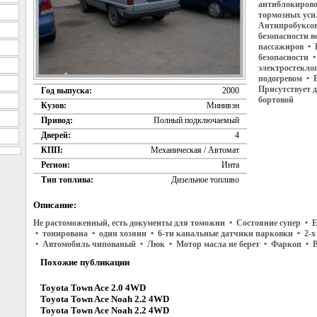
антиблокирово
тормозных усил
Антипробуксов
безопасности в
пассажиров • 
безопасности 
электростекло
подогревом • Р
Присутствует 
Год выпуска:
2000
бортовой
Кузов:
Минивэн
Привод:
Полный подключаемый
Дверей:
4
КПП:
Механическая / Автомат
Регион:
Инта
Тип топлива:
Дизельное топливо
Описание:
Не растоможенный, есть документы для томожни • Состояние супер • Е
• тонирована • один хозяин • 6-ти канальные датчики парковки • 2-
• Автомобиль чипованый • Люк • Мотор масла не берет • Фаркоп • В
Похожие публикации
Toyota Town Ace 2.0 4WD
Toyota Town Ace Noah 2.2 4WD
Toyota Town Ace Noah 2.2 4WD