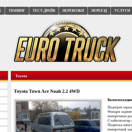
К
ТЮНИНГ
ТЕСТ-ДРАЙВ
ПЕРЕВОЗКИ
ПЕРЕЕЗД
УСЛУГИ
Toyota
Toyota Town Ace Noah 2.2 4WD
Комплектация
Подогрев зерка
Фонари задние
поперечные ры
Стабилизатор 
Подвеска мног
поперечной за