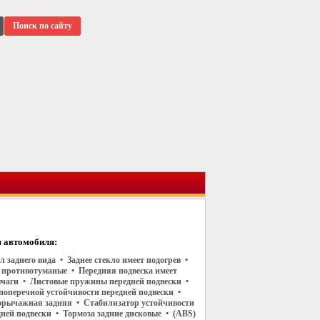
Поиск по сайту
 автомобиля:
л заднего вида • Заднее стекло имеет подогрев •
 противотуманые • Передняя подвеска имеет
чаги • Листовые пружины передней подвески •
поперечной устойчивости передней подвески •
орычажная задняя • Стабилизатор устойчивости
дней подвески • Тормоза задние дисковые • (ABS)