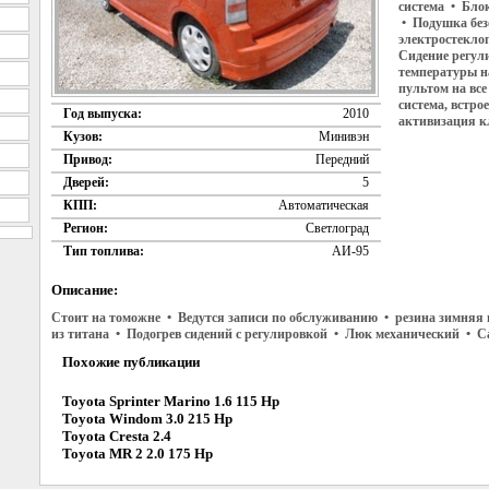
система • Бло
• Подушка без
электростекло
Сидение регул
температуры н
пультом на вс
система, встро
Год выпуска:
2010
активизация к
Кузов:
Минивэн
Привод:
Передний
Дверей:
5
КПП:
Автоматическая
Регион:
Светлоград
Тип топлива:
АИ-95
Описание:
Стоит на томожне • Ведутся записи по обслуживанию • резина зимняя 
из титана • Подогрев сидений с регулировкой • Люк механический • С
Похожие публикации
Toyota Sprinter Marino 1.6 115 Hp
Toyota Windom 3.0 215 Hp
Toyota Cresta 2.4
Toyota MR 2 2.0 175 Hp