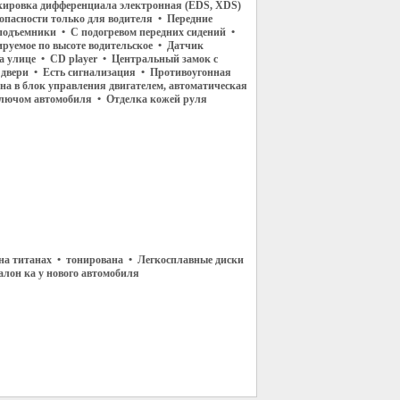
кировка дифференциала электронная (EDS, XDS)
опасности только для водителя • Передние
подъемники • С подогревом передних сидений •
ируемое по высоте водительское • Датчик
а улице • CD player • Центральный замок с
е двери • Есть сигнализация • Противоугонная
ена в блок управления двигателем, автоматическая
лючом автомобиля • Отделка кожей руля
на титанах • тонирована • Легкосплавные диски
алон ка у нового автомобиля