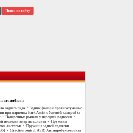
Поиск по сайту
 автомобиля:
ала заднего вида • Задние фонари противотуманые
и при парковке Park Assist с боковой камерой (в
е • Поперечные рычаги у передней подвески •
ей подвески амартизационая • Пружины
ески листовые • Пружины задней подвески
S) • (Traction control, ASR) Антипробуксовочная