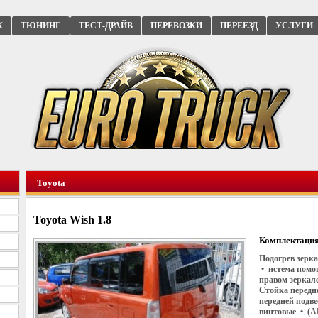
К
ТЮНИНГ
ТЕСТ-ДРАЙВ
ПЕРЕВОЗКИ
ПЕРЕЕЗД
УСЛУГИ
Toyota
Toyota Wish 1.8
Комплектация
Подогрев зерк
• истема помощ
правом зеркал
Стойка передн
передней подв
винтовые • (AB