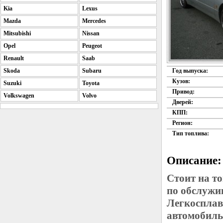
Kia
Lexus
Mazda
Mercedes
Mitsubishi
Nissan
Opel
Peugeot
Renault
Saab
Skoda
Subaru
Год выпуска:
Кузов:
Suzuki
Toyota
Привод:
Volkswagen
Volvo
Дверей:
КПП:
Регион:
Тип топлива:
Описание:
Стоит на т
по обслужи
Легкосплав
автомобиль