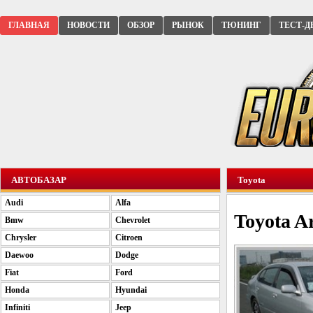
ГЛАВНАЯ
НОВОСТИ
ОБЗОР
РЫНОК
ТЮНИНГ
ТЕСТ-Д
АВТОБАЗАР
Toyota
Audi
Alfa
Toyota Ar
Bmw
Chevrolet
Chrysler
Citroen
Daewoo
Dodge
Fiat
Ford
Honda
Hyundai
Infiniti
Jeep