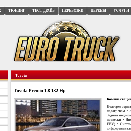
К
ТЮНИНГ
ТЕСТ-ДРАЙВ
ПЕРЕВОЗКИ
ПЕРЕЕЗД
УСЛУГИ
Toyota
Toyota Premio 1.8 132 Hp
Комплектация
Подогрев зерка
подогревом • 
Задняя подвес
подвески • Ди
EBV) • Систем
дифференциала