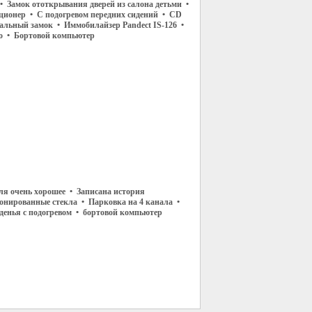
• Замок ототкрывания дверей из салона детьми •
ционер • С подогревом передних сидений • CD
ральный замок • Иммобилайзер Pandect IS-126 •
o • Бортовой компьютер
ля очень хорошее • Записана история
онированные стекла • Парковка на 4 канала •
денья с подогревом • бортовой компьютер