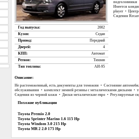
подголовники 
Имеется конди
player • Цент
Сидения Recar
Год выпуска:
2002
Кузов:
Седан
Привод:
Передний
Дверей:
4
КПП:
Автомат
Регион:
Тихвин
Тип топлива:
АИ-95
Описание:
Не растоможенный, есть документы для томожни • Состояние автомоби
обслуживания • комплект зимней резины с металическими дисками • т
Сидения из черной кожи • Диски металические евро • Регулируемые си
Похожие публикации
Toyota Premio 2.0
Toyota Sprinter Marino 1.6 115 Hp
Toyota Windom 3.0 215 Hp
Toyota MR 2 2.0 175 Hp