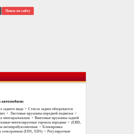
Поиск по сайту
 автомобиля:
л заднего вида • Стекло заднее обогревается
свет • Листовые пружины передней подвески •
ка многорычажная • Винтовые пружины задней
сковые вентилируемые тормоза передние • (EBD,
а антипробуксовочная • Блокировка
 электронная (EDS, XDS) • Регулируемые