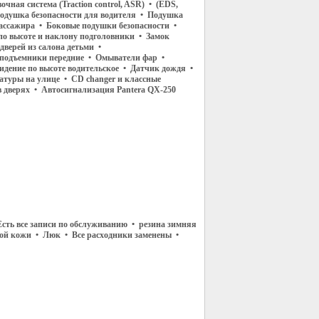
чная система (Traction control, ASR) • (EDS,
одушка безопасности для водителя • Подушка
пассажира • Боковые подушки безопасности •
по высоте и наклону подголовники • Замок
дверей из салона детьми •
подъемники передние • Омыватели фар •
сидение по высоте водительское • Датчик дождя •
атуры на улице • CD changer и классные
в дверях • Автосигнализация Pantera QX-250
сть все записи по обслуживанию • резина зимняя
рной кожи • Люк • Все расходники заменены •