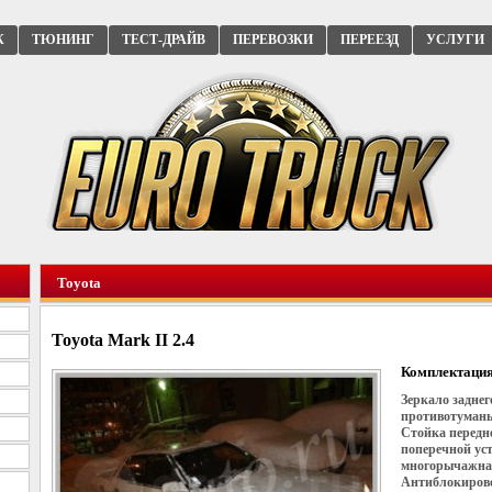
К
ТЮНИНГ
ТЕСТ-ДРАЙВ
ПЕРЕВОЗКИ
ПЕРЕЕЗД
УСЛУГИ
Toyota
Toyota Mark II 2.4
Комплектация
Зеркало заднег
противотуманы
Стойка передн
поперечной ус
многорычажная
Антиблокирово