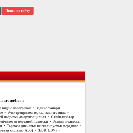
Поиск по сайту
 автомобиля:
о вида с подогревом • Задние фонари
е • Электропривод зеркал заднего вида •
ей подвески амартизационая • Стабилизатор
тойчивости передней подвески • Задняя подвеска
 • Тормоза дисковые вентилируемые передние •
чная система (ABS) • (EBD, EBV) •