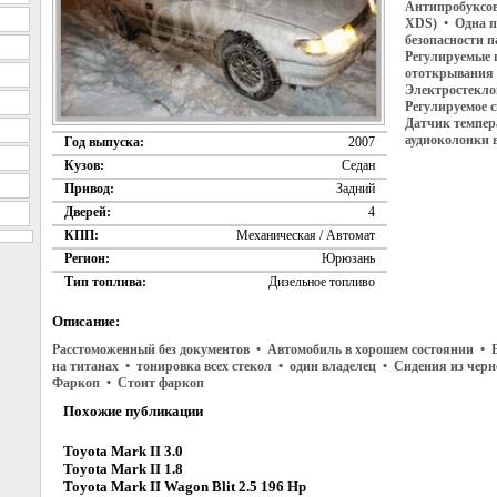
Антипробуксово
XDS) • Одна п
безопасности 
Регулируемые 
ототкрывания 
Электростекло
Регулируемое 
Датчик темпер
аудиоколонки 
Год выпуска:
2007
Кузов:
Седан
Привод:
Задний
Дверей:
4
КПП:
Механическая / Автомат
Регион:
Юрюзань
Тип топлива:
Дизельное топливо
Описание:
Расстоможенный без документов • Автомобиль в хорошем состоянии • Е
на титанах • тонировка всех стекол • один владелец • Сидения из че
Фаркоп • Стоит фаркоп
Похожие публикации
Toyota Mark II 3.0
Toyota Mark II 1.8
Toyota Mark II Wagon Blit 2.5 196 Hp