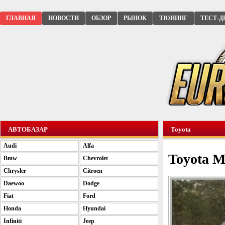
ГЛАВНАЯ
НОВОСТИ
ОБЗОР
РЫНОК
ТЮНИНГ
ТЕСТ-Д
АВТОБАЗАР
Toyota
Audi
Alfa
Toyota M
Bmw
Chevrolet
Chrysler
Citroen
Daewoo
Dodge
Fiat
Ford
Honda
Hyundai
Infiniti
Jeep