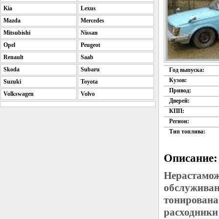
Kia
Lexus
Mazda
Mercedes
Mitsubishi
Nissan
Opel
Peugeot
Renault
Saab
Skoda
Subaru
Год выпуска:
Кузов:
Suzuki
Toyota
Привод:
Volkswagen
Volvo
Дверей:
КПП:
Регион:
Тип топлива:
Описание:
Нерастамож
обслуживан
тонирована
расходники