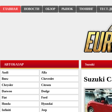
ГЛАВНАЯ
НОВОСТИ
ОБЗОР
РЫНОК
ТЮНИНГ
ТЕСТ-Д
АВТОБАЗАР
Suzuki
Audi
Alfa
Suzuki C
Bmw
Chevrolet
Chrysler
Citroen
Daewoo
Dodge
Fiat
Ford
Honda
Hyundai
Infiniti
Jeep