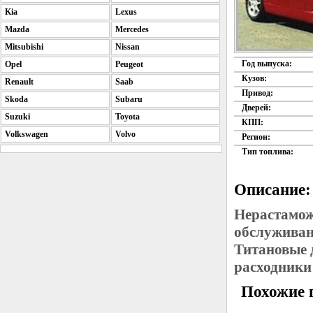
Kia
Lexus
Mazda
Mercedes
Mitsubishi
Nissan
Год выпуска:
Opel
Peugeot
Кузов:
Renault
Saab
Привод:
Skoda
Subaru
Дверей:
Suzuki
Toyota
КПП:
Volkswagen
Volvo
Регион:
Тип топлива:
Описание:
Нерастамож
обслуживан
Титановые 
расходники
Похожие 