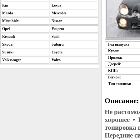
Kia
Lexus
Mazda
Mercedes
Mitsubishi
Nissan
Opel
Peugeot
Renault
Saab
Skoda
Subaru
Год выпуска:
Кузов:
Suzuki
Toyota
Привод:
Volkswagen
Volvo
Дверей:
КПП:
Регион:
Тип топлива:
Описание:
Не растомо
хорошее • 
тонировка 
Передние с