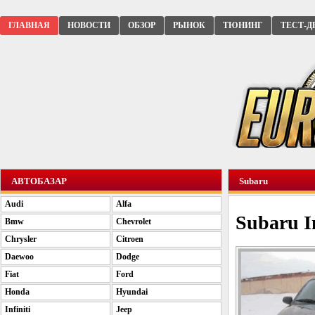
ГЛАВНАЯ
НОВОСТИ
ОБЗОР
РЫНОК
ТЮНИНГ
ТЕСТ-Д
АВТОБАЗАР
Subaru
Audi
Alfa
Subaru I
Bmw
Chevrolet
Chrysler
Citroen
Daewoo
Dodge
Fiat
Ford
Honda
Hyundai
Infiniti
Jeep