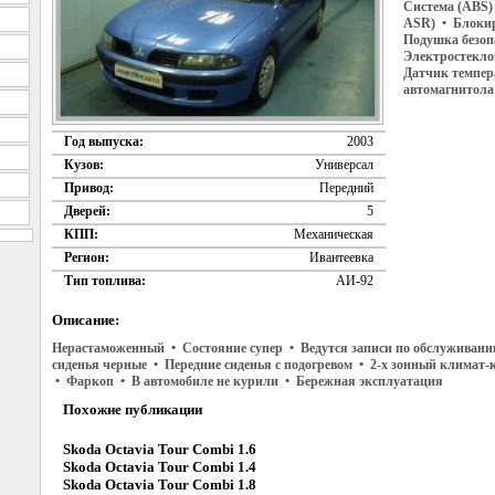
Система (ABS) 
ASR) • Блокир
Подушка безоп
Электростекло
Датчик темпер
автомагнитола
Год выпуска:
2003
Кузов:
Универсал
Привод:
Передний
Дверей:
5
КПП:
Механическая
Регион:
Ивантеевка
Тип топлива:
АИ-92
Описание:
Нерастаможенный • Состояние супер • Ведутся записи по обслуживан
сиденья черные • Передние сиденья с подогревом • 2-х зонный климат
• Фаркоп • В автомобиле не курили • Бережная эксплуатация
Похожие публикации
Skoda Octavia Tour Combi 1.6
Skoda Octavia Tour Combi 1.4
Skoda Octavia Tour Combi 1.8