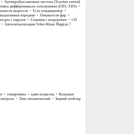
• Антипробуксовочная система (Traction control,
овка дифференциала электронная (EDS, XDS) •
асности водителя • Есть кондиционер •
подъемники передние • Омыватели фар •
атуры с наружи • Сидения с подогревом • CD
 • Автосигнализация Scher-Khan Magicar 7
ию • тонирована • один владелец • Кожаные
-контроль • Люк механический • Задний спойлер