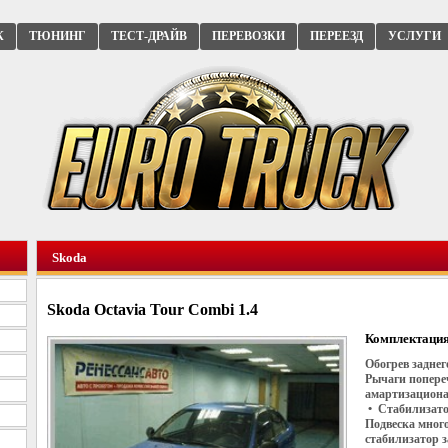
К
ТЮНИНГ
ТЕСТ-ДРАЙВ
ПЕРЕВОЗКИ
ПЕРЕЕЗД
УСЛУГИ
Skoda
Skoda Octavia Tour Combi 1.4
Комплектация
Обогрев задне
Рычаги попере
амартизациона
• Стабилизато
Подвеска мног
стабилизатор з