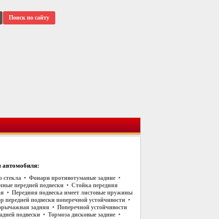
Поиск по сайту
 автомобиля:
го стекла • Фонари противотуманые задние •
чные передней подвески • Стойка передняя
я • Передняя подвеска имеет листовые пружины
р передней подвески поперечной устойчивости •
орычажная задняя • Поперечной устойчивости
адней подвески • Тормоза дисковые задние •