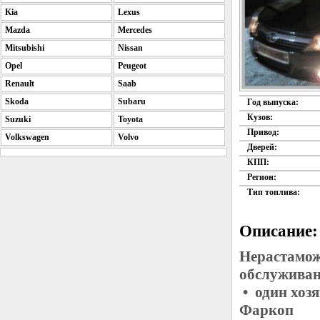
Kia
Lexus
Mazda
Mercedes
Mitsubishi
Nissan
Opel
Peugeot
Renault
Saab
Skoda
Subaru
Год выпуска:
Кузов:
Suzuki
Toyota
Привод:
Volkswagen
Volvo
Дверей:
КПП:
Регион:
Тип топлива:
Описание:
Нерастамож
обслуживан
• один хоз
Фаркоп