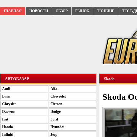
ГЛАВНАЯ
НОВОСТИ
ОБЗОР
РЫНОК
ТЮНИНГ
ТЕСТ-Д
АВТОБАЗАР
Skoda
Audi
Alfa
Skoda Oc
Bmw
Chevrolet
Chrysler
Citroen
Daewoo
Dodge
Fiat
Ford
Honda
Hyundai
Infiniti
Jeep