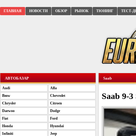
ГЛАВНАЯ
НОВОСТИ
ОБЗОР
РЫНОК
ТЮНИНГ
ТЕСТ-Д
АВТОБАЗАР
Saab
Audi
Alfa
Saab 9-3
Bmw
Chevrolet
Chrysler
Citroen
Daewoo
Dodge
Fiat
Ford
Honda
Hyundai
Infiniti
Jeep