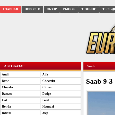
ГЛАВНАЯ
НОВОСТИ
ОБЗОР
РЫНОК
ТЮНИНГ
ТЕСТ-Д
АВТОБАЗАР
Saab
Audi
Alfa
Saab 9-3
Bmw
Chevrolet
Chrysler
Citroen
Daewoo
Dodge
Fiat
Ford
Honda
Hyundai
Infiniti
Jeep