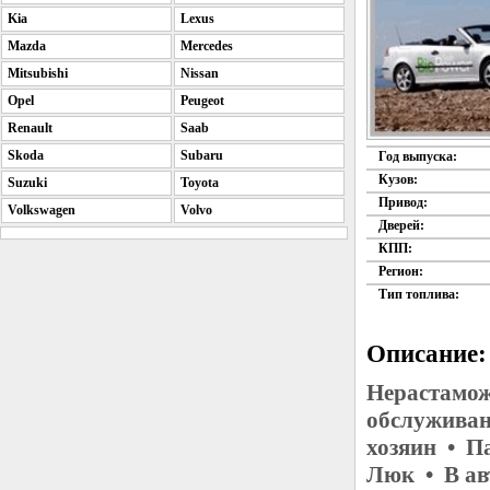
Kia
Lexus
Mazda
Mercedes
Mitsubishi
Nissan
Opel
Peugeot
Renault
Saab
Skoda
Subaru
Год выпуска:
Кузов:
Suzuki
Toyota
Привод:
Volkswagen
Volvo
Дверей:
КПП:
Регион:
Тип топлива:
Описание:
Нерастамож
обслуживан
хозяин • П
Люк • В ав