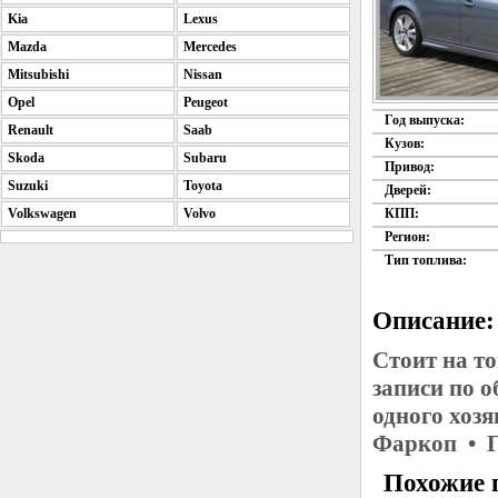
Kia
Lexus
Mazda
Mercedes
Mitsubishi
Nissan
Opel
Peugeot
Год выпуска:
Renault
Saab
Кузов:
Skoda
Subaru
Привод:
Suzuki
Toyota
Дверей:
Volkswagen
Volvo
КПП:
Регион:
Тип топлива:
Описание:
Стоит на т
записи по 
одного хоз
Фаркоп • Г
Похожие 