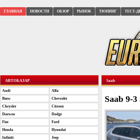
ГЛАВНАЯ
НОВОСТИ
ОБЗОР
РЫНОК
ТЮНИНГ
ТЕСТ-Д
АВТОБАЗАР
Saab
Audi
Alfa
Saab 9-3
Bmw
Chevrolet
Chrysler
Citroen
Daewoo
Dodge
Fiat
Ford
Honda
Hyundai
Infiniti
Jeep