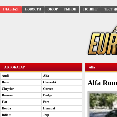
ГЛАВНАЯ
НОВОСТИ
ОБЗОР
РЫНОК
ТЮНИНГ
ТЕСТ-Д
АВТОБАЗАР
Alfa
Audi
Alfa
Alfa Rom
Bmw
Chevrolet
Chrysler
Citroen
Daewoo
Dodge
Fiat
Ford
Honda
Hyundai
Infiniti
Jeep