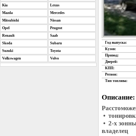
Kia
Lexus
Mazda
Mercedes
Mitsubishi
Nissan
Opel
Peugeot
Renault
Saab
Год выпуска:
Skoda
Subaru
Кузов:
Suzuki
Toyota
Привод:
Volkswagen
Volvo
Дверей:
КПП:
Регион:
Тип топлива:
Описание:
Расстоможе
• тонировк
• 2-х зонн
владелец