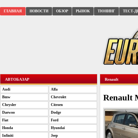
ГЛАВНАЯ
НОВОСТИ
ОБЗОР
РЫНОК
ТЮНИНГ
ТЕСТ-Д
АВТОБАЗАР
Renault
Audi
Alfa
Renault 
Bmw
Chevrolet
Chrysler
Citroen
Daewoo
Dodge
Fiat
Ford
Honda
Hyundai
Infiniti
Jeep