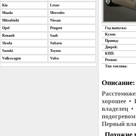
Kia
Lexus
Mazda
Mercedes
Mitsubishi
Nissan
Opel
Peugeot
Год выпуска:
Кузов:
Renault
Saab
Привод:
Skoda
Subaru
Дверей:
Suzuki
Toyota
КПП:
Volkswagen
Volvo
Регион:
Тип топлива:
Описание:
Расстоможе
хорошее • 
владелец •
подогревом
Первый вла
Похожие 