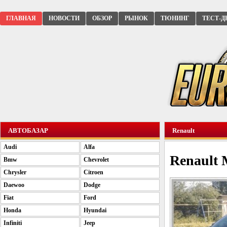
ГЛАВНАЯ
НОВОСТИ
ОБЗОР
РЫНОК
ТЮНИНГ
ТЕСТ-Д
АВТОБАЗАР
Renault
Audi
Alfa
Renault 
Bmw
Chevrolet
Chrysler
Citroen
Daewoo
Dodge
Fiat
Ford
Honda
Hyundai
Infiniti
Jeep