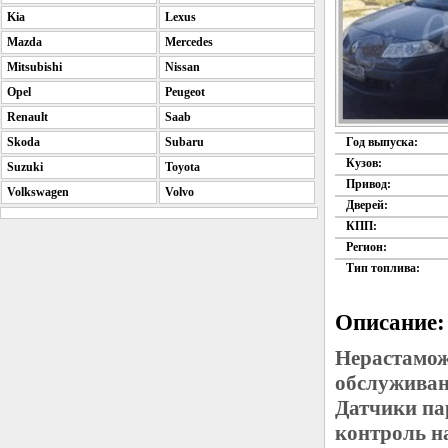
Kia
Lexus
Mazda
Mercedes
Mitsubishi
Nissan
Opel
Peugeot
Renault
Saab
Skoda
Subaru
Год выпуска:
Кузов:
Suzuki
Toyota
Привод:
Volkswagen
Volvo
Дверей:
КПП:
Регион:
Тип топлива:
Описание:
Нерастамож
обслуживан
Датчики па
контроль н