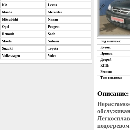
Kia
Lexus
Mazda
Mercedes
Mitsubishi
Nissan
Opel
Peugeot
Renault
Saab
Skoda
Subaru
Год выпуска:
Кузов:
Suzuki
Toyota
Привод:
Volkswagen
Volvo
Дверей:
КПП:
Регион:
Тип топлива:
Описание:
Нерастамож
обслуживан
Легкосплав
подогревом