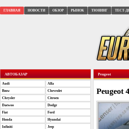
ГЛАВНАЯ
НОВОСТИ
ОБЗОР
РЫНОК
ТЮНИНГ
ТЕСТ-Д
АВТОБАЗАР
Peugeot
Audi
Alfa
Peugeot 
Bmw
Chevrolet
Chrysler
Citroen
Daewoo
Dodge
Fiat
Ford
Honda
Hyundai
Infiniti
Jeep