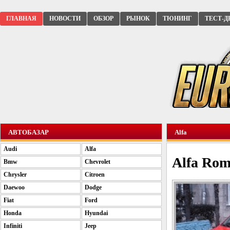
ГЛАВНАЯ
НОВОСТИ
ОБЗОР
РЫНОК
ТЮНИНГ
ТЕСТ-Д
АВТОБАЗАР
Alfa
Audi
Alfa
Alfa Rom
Bmw
Chevrolet
Chrysler
Citroen
Daewoo
Dodge
Fiat
Ford
Honda
Hyundai
Infiniti
Jeep