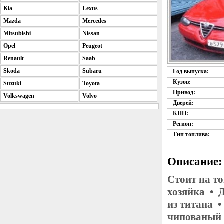
Kia
Lexus
Mazda
Mercedes
Mitsubishi
Nissan
Opel
Peugeot
Renault
Saab
Skoda
Subaru
Год выпуска:
Кузов:
Suzuki
Toyota
Привод:
Volkswagen
Volvo
Дверей:
КПП:
Регион:
Тип топлива:
Описание:
Стоит на т
хозяйка • 
из титана 
чипованый 