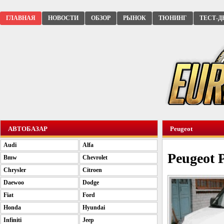
ГЛАВНАЯ
НОВОСТИ
ОБЗОР
РЫНОК
ТЮНИНГ
ТЕСТ-Д
АВТОБАЗАР
Peugeot
Audi
Alfa
Peugeot 
Bmw
Chevrolet
Chrysler
Citroen
Daewoo
Dodge
Fiat
Ford
Honda
Hyundai
Infiniti
Jeep