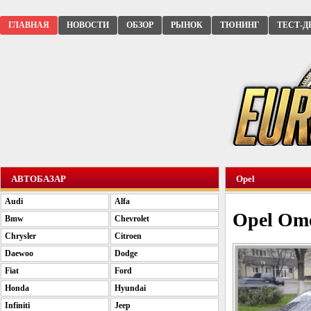
ГЛАВНАЯ
НОВОСТИ
ОБЗОР
РЫНОК
ТЮНИНГ
ТЕСТ-Д
АВТОБАЗАР
Opel
Audi
Alfa
Opel Ome
Bmw
Chevrolet
Chrysler
Citroen
Daewoo
Dodge
Fiat
Ford
Honda
Hyundai
Infiniti
Jeep