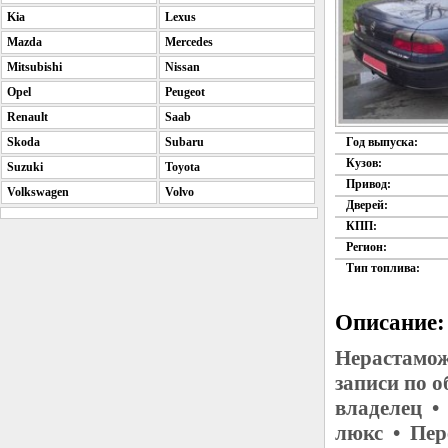
Kia
Lexus
Mazda
Mercedes
Mitsubishi
Nissan
Opel
Peugeot
Renault
Saab
Skoda
Subaru
Год выпуска:
Кузов:
Suzuki
Toyota
Привод:
Volkswagen
Volvo
Дверей:
КПП:
Регион:
Тип топлива:
Описание:
Нерастамож
записи по 
владелец •
люкс • Пер