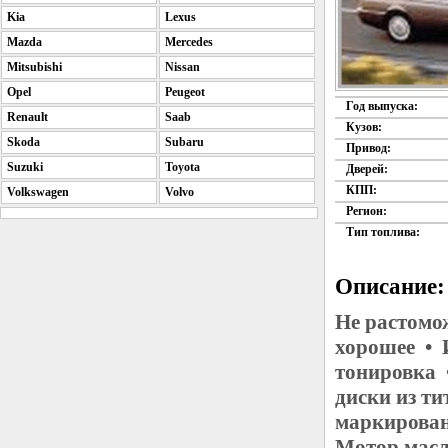
Kia
Lexus
Mazda
Mercedes
Mitsubishi
Nissan
Opel
Peugeot
Год выпуска:
Renault
Saab
Кузов:
Skoda
Subaru
Привод:
Suzuki
Toyota
Дверей:
КПП:
Volkswagen
Volvo
Регион:
Тип топлива:
Описание:
Не растомо
хорошее • 
тонировка 
диски из т
маркирован
Мотор масл