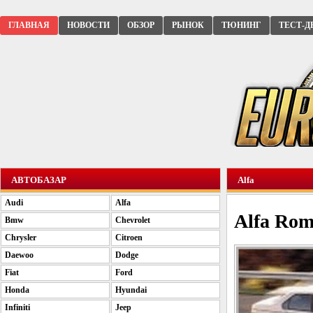
ГЛАВНАЯ
НОВОСТИ
ОБЗОР
РЫНОК
ТЮНИНГ
ТЕСТ-Д
АВТОБАЗАР
Alfa
Audi
Alfa
Alfa Rom
Bmw
Chevrolet
Chrysler
Citroen
Daewoo
Dodge
Fiat
Ford
Honda
Hyundai
Infiniti
Jeep