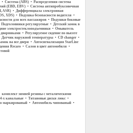
е • Система (ABS) • Распределения система
лий (EBD, EBV) • Система антипробуксовочная
rol, ASR) • Дифференциала электронная
DS, XDS) • Подушка безопасности водителя •
асности для всех пассажиров • Подушки боковые
• Подголовники регулируемые • Детский замок в
дние электростеклоподъемники • Омыватель
 дворниками • Регулируемое сидение по высоте
• Датчик наружной температуры • CD changer •
амок на все двери • Автосигнализация StarLine
идения Recaro • Салон в цвет автомобиля •
ртовой
 комплект зимней резины с металическими
 4-х канальные • Титановые диски люкс •
Авто маркированый • Автомобиль чипованый •