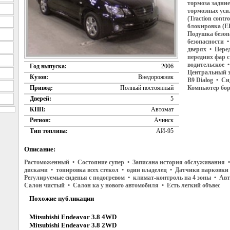
тормоза задни
тормозных уси
(Traction cont
блокировка (E
Подушка безоп
безопасности 
дверях • Пере
передних фар с
водительское 
Год выпуска:
2006
Центральный з
Кузов:
Внедорожник
B9 Dialog • С
Компьютер бо
Привод:
Полный постоянный
Дверей:
5
КПП:
Автомат
Регион:
Ачинск
Тип топлива:
АИ-95
Описание:
Растоможенный • Состояние супер • Записана история обслуживания •
дисками • тонировка всех стекол • один владелец • Датчики парковки
Регулируемые сиденья с подогревом • климат-контроль на 4 зоны • 
Салон чистый • Салон ка у нового автомобиля • Есть легкий объвес
Похожие публикации
Mitsubishi Endeavor 3.8 4WD
Mitsubishi Endeavor 3.8 2WD