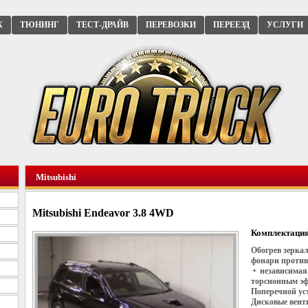
К
ТЮНИНГ
ТЕСТ-ДРАЙВ
ПЕРЕВОЗКИ
ПЕРЕЕЗД
УСЛУГИ
Mitsubishi
Mitsubishi Endeavor 3.8 4WD
Комплектация
Обогрев зеркал
фонари против
• независимая
торсионным эф
Поперечной ус
Дисковые вент