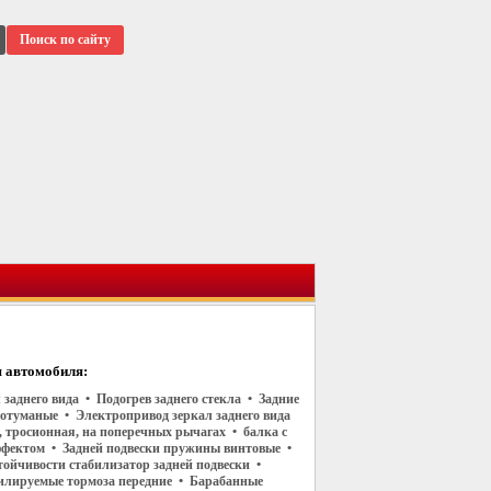
Поиск по сайту
 автомобиля:
 заднего вида • Подогрев заднего стекла • Задние
отуманые • Электропривод зеркал заднего вида
, тросионная, на поперечных рычагах • балка с
фектом • Задней подвески пружины винтовые •
тойчивости стабилизатор задней подвески •
илируемые тормоза передние • Барабанные