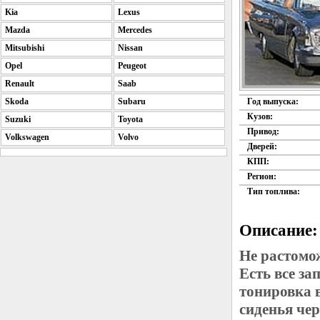
Kia
Lexus
Mazda
Mercedes
Mitsubishi
Nissan
Opel
Peugeot
Renault
Saab
Skoda
Subaru
Год выпуска:
Кузов:
Suzuki
Toyota
Привод:
Volkswagen
Volvo
Дверей:
КПП:
Регион:
Тип топлива:
Описание:
Не растомо
Есть все з
тонировка 
сиденья че