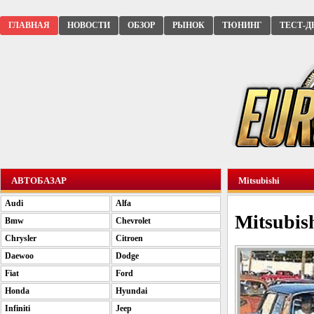
ГЛАВНАЯ
НОВОСТИ
ОБЗОР
РЫНОК
ТЮНИНГ
ТЕСТ-Д
АВТОБАЗАР
Mitsubishi
Audi
Alfa
Mitsubis
Bmw
Chevrolet
Chrysler
Citroen
Daewoo
Dodge
Fiat
Ford
Honda
Hyundai
Infiniti
Jeep