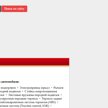
Поиск по сайту
 автомобиля:
 в подогревом • Электропривод зеркал • Рычаги
редней подвески • Стойка амартизационая
ески • Листовые пружины передней подвески •
илируемые передние тормоза • Тормоза задние
тиблокировочная система тормозов (ABS) •
чная система (Traction control, ASR) •