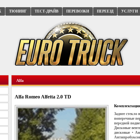
К
ТЮНИНГ
ТЕСТ-ДРАЙВ
ПЕРЕВОЗКИ
ПЕРЕЕЗД
УСЛУГИ
Alfa
Alfa Romeo Alfetta 2.0 TD
Комплектация
Заднее стекло
поперечные пе
передней подв
Дисковые вент
дисковые • Ан
Антипробуксово