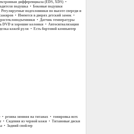
ектронная дифференциала (EDS, XDS) •
водителя подушка • Боковые подушки
 Регулируемые подголовники по высоте спереди и
ссажиров • Имеются в дверях детский замок •
тростеклоподъемники • Датчик температуры
ь DVD и хорошие колонки • Автосигнализация
делка кожей руля • Есть бортовой компьютер
 • резина зимняя на титанах • тонировка всех
ые • Сидения из черной кожи • Титановые диски
ны • Задний спойлер