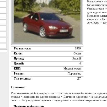
Блокировка эл
Безопасности 
безопасности •
для задних па
Передние элек
снаружи • Ест
APS 2700 • От
Год выпуска:
1979
Кузов:
Седан
Привод:
Задний
Дверей:
4
КПП:
Механическая
Регион:
Поронайск
Тип топлива:
ДТ
Описание:
Расстоможенный без документов • Состояние автомобиля очень хорошее
стекол • записана на одного хозяина • Датчики парковки 4-х канальн
люкс • Регулируемые сиденья с подогревом • климат-контроль на 4 зо
Похожие публикации