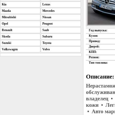
Kia
Lexus
Mazda
Mercedes
Mitsubishi
Nissan
Opel
Peugeot
Renault
Saab
Год выпуска:
Кузов:
Skoda
Subaru
Привод:
Suzuki
Toyota
Дверей:
Volkswagen
Volvo
КПП:
Регион:
Тип топлива:
Описание:
Нерастамож
обслуживан
владелец •
кожи • Лег
• Авто мар