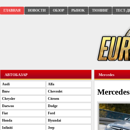
ГЛАВНАЯ
НОВОСТИ
ОБЗОР
РЫНОК
ТЮНИНГ
ТЕСТ-Д
АВТОБАЗАР
Mercedes
Audi
Alfa
Mercedes
Bmw
Chevrolet
Chrysler
Citroen
Daewoo
Dodge
Fiat
Ford
Honda
Hyundai
Infiniti
Jeep