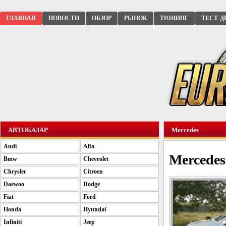
ГЛАВНАЯ
НОВОСТИ
ОБЗОР
РЫНОК
ТЮНИНГ
ТЕСТ-Д
АВТОБАЗАР
Mercedes
Audi
Alfa
Mercede
Bmw
Chevrolet
Chrysler
Citroen
Daewoo
Dodge
Fiat
Ford
Honda
Hyundai
Infiniti
Jeep