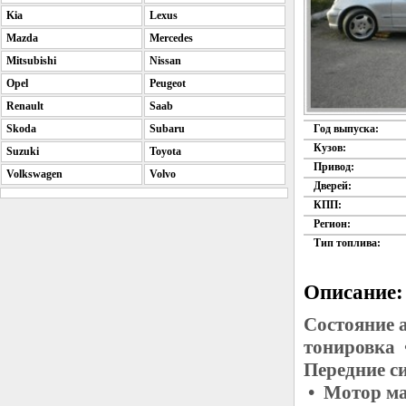
Kia
Lexus
Mazda
Mercedes
Mitsubishi
Nissan
Opel
Peugeot
Renault
Saab
Skoda
Subaru
Год выпуска:
Кузов:
Suzuki
Toyota
Привод:
Volkswagen
Volvo
Дверей:
КПП:
Регион:
Тип топлива:
Описание:
Состояние 
тонировка 
Передние с
• Мотор ма