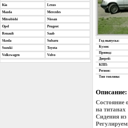
Kia
Lexus
Mazda
Mercedes
Mitsubishi
Nissan
Opel
Peugeot
Renault
Saab
Skoda
Subaru
Год выпуска:
Кузов:
Suzuki
Toyota
Привод:
Volkswagen
Volvo
Дверей:
КПП:
Регион:
Тип топлива:
Описание:
Состояние 
на титанах
Сидения из
Регулируем