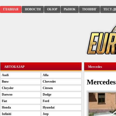
ГЛАВНАЯ
НОВОСТИ
ОБЗОР
РЫНОК
ТЮНИНГ
ТЕСТ-Д
АВТОБАЗАР
Mercedes
Audi
Alfa
Mercede
Bmw
Chevrolet
Chrysler
Citroen
Daewoo
Dodge
Fiat
Ford
Honda
Hyundai
Infiniti
Jeep