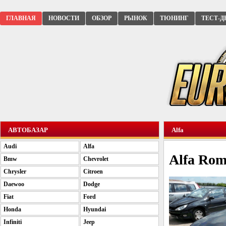
ГЛАВНАЯ
НОВОСТИ
ОБЗОР
РЫНОК
ТЮНИНГ
ТЕСТ-Д
АВТОБАЗАР
Alfa
Audi
Alfa
Alfa Rom
Bmw
Chevrolet
Chrysler
Citroen
Daewoo
Dodge
Fiat
Ford
Honda
Hyundai
Infiniti
Jeep