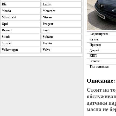
Kia
Lexus
Mazda
Mercedes
Mitsubishi
Nissan
Opel
Peugeot
Renault
Saab
Год выпуска:
Skoda
Subaru
Кузов:
Suzuki
Toyota
Привод:
Volkswagen
Volvo
Дверей:
КПП:
Регион:
Тип топлива:
Описание:
Стоит на т
обслуживан
датчики па
масла не б