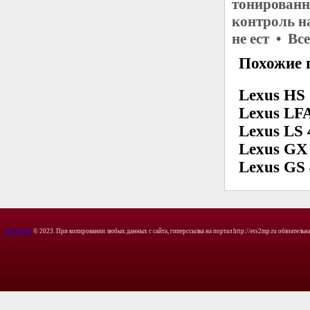
тонированн
контроль н
не ест • Вс
Похожие 
Lexus HS
Lexus LF
Lexus LS 
Lexus GX
Lexus GS
Copyright
© 2023. При копировании любых данных с сайта, гиперссылка на портал http://ets2mp.ru обязательна