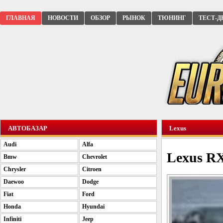
ГЛАВНАЯ
НОВОСТИ
ОБЗОР
РЫНОК
ТЮНИНГ
ТЕСТ-Д
АВТОБАЗАР
Lexus
Audi
Alfa
Lexus RX
Bmw
Chevrolet
Chrysler
Citroen
Daewoo
Dodge
Fiat
Ford
Honda
Hyundai
Infiniti
Jeep