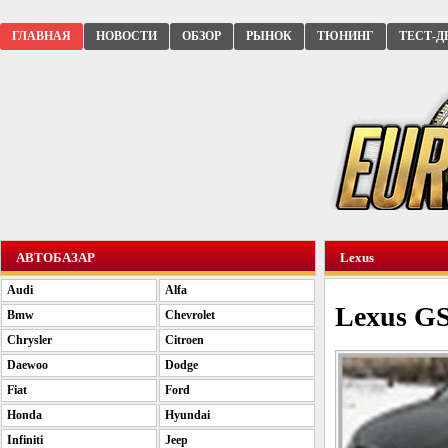
ГЛАВНАЯ
НОВОСТИ
ОБЗОР
РЫНОК
ТЮНИНГ
ТЕСТ-Д
АВТОБАЗАР
Lexus
Audi
Alfa
Lexus GS
Bmw
Chevrolet
Chrysler
Citroen
Daewoo
Dodge
Fiat
Ford
Honda
Hyundai
Infiniti
Jeep