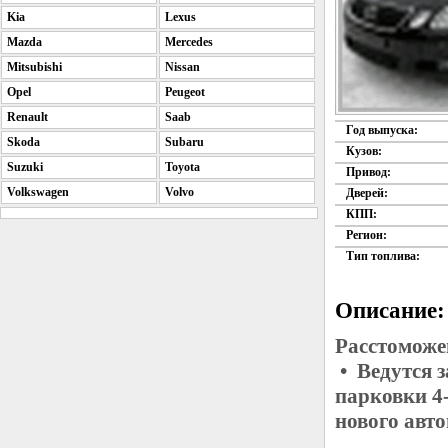
Kia
Lexus
Mazda
Mercedes
Mitsubishi
Nissan
Opel
Peugeot
Renault
Saab
Год выпуска:
Skoda
Subaru
Кузов:
Suzuki
Toyota
Привод:
Volkswagen
Volvo
Дверей:
КПП:
Регион:
Тип топлива:
Описание:
Расстоможе
• Ведутся 
парковки 4
нового авт