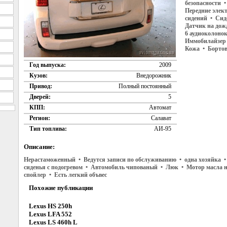
безопасности •
Передние элек
сидений • Сид
Датчик на дож
6 аудиоколонок
Иммобилайзер
Кожа • Борто
Год выпуска:
2009
Кузов:
Внедорожник
Привод:
Полный постоянный
Дверей:
5
КПП:
Автомат
Регион:
Салават
Тип топлива:
АИ-95
Описание:
Нерастаможенный • Ведутся записи по обслуживанию • одна хозяйка •
сиденья с подогревом • Автомобиль чипованый • Люк • Мотор масла не
спойлер • Есть легкий объвес
Похожие публикации
Lexus HS 250h
Lexus LFA 552
Lexus LS 460h L