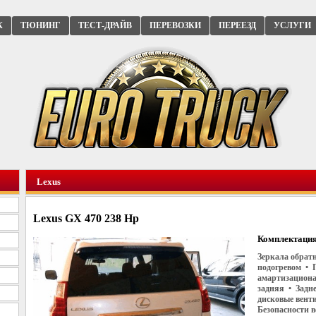
К
ТЮНИНГ
ТЕСТ-ДРАЙВ
ПЕРЕВОЗКИ
ПЕРЕЕЗД
УСЛУГИ
Lexus
Lexus GX 470 238 Hp
Комплектация
Зеркала обратн
подогревом • 
амартизациона
задняя • Задн
дисковые вент
Безопасности 