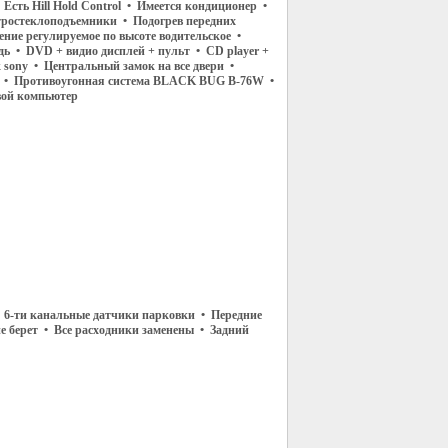
 Есть Hill Hold Control • Имеется кондиционер •
тростеклоподъемники • Подогрев передних
ение регулируемое по высоте водительское •
дь • DVD + видио дисплей + пульт • CD player +
 sony • Центральный замок на все двери •
 • Противоугонная система BLACK BUG B-76W •
вой компьютер
 6-ти канальные датчики парковки • Передние
 берет • Все расходники заменены • Задний