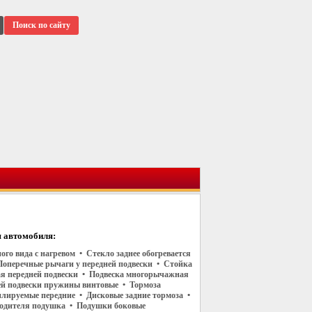
Поиск по сайту
 автомобиля:
ого вида с нагревом • Стекло заднее обогревается
Поперечные рычаги у передней подвески • Стойка
я передней подвески • Подвеска многорычажная
ей подвески пружины винтовые • Тормоза
илируемые передние • Дисковые задние тормоза •
водителя подушка • Подушки боковые