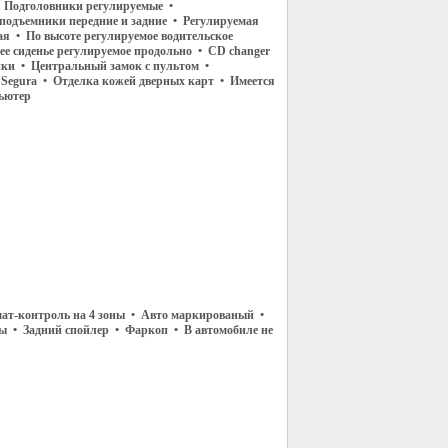
• Подголовники регулируемые •
подъемники передние и задние • Регулируемая
ая • По высоте регулируемое водительское
ее сиденье регулируемое продольно • CD changer
нки • Центральный замок с пультом •
Segura • Отделка кожей дверных карт • Имеется
ьютер
мат-контроль на 4 зоны • Авто маркированый •
ы • Задний спойлер • Фаркоп • В автомобиле не