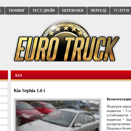
К
ТЮНИНГ
ТЕСТ-ДРАЙВ
ПЕРЕВОЗКИ
ПЕРЕЕЗД
УСЛУГИ
KIA
Kia Sephia 1.6 i
Комплектация
Подогрев зерк
подвески • Ст
устойчивости 
подвески • За
распределения 
Подушка безоп