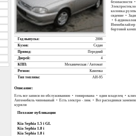
безопасности 
Электростекло
колонка рулев
сидение • Задн
• 6 аудиоколо
Иммобилайзер 
бортовой комп
Год выпуска:
2006
Кузов:
Седан
Привод:
Передний
Дверей:
4
КПП:
Механическая / Автомат
Регион:
Каменка
Тип топлива:
АИ-95
Описание:
Есть все записи по обслуживанию • тонирована • один владелец • кли
Автомобиль чипованый • Есть электро - люк • Все расходники заменен
курили
Похожие публикации
Kia Sephia 1.5 i GL
Kia Sephia 1.8 i
Kia Sephia 1.8 i