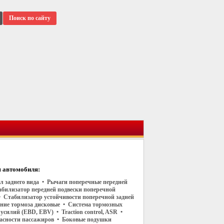
Поиск по сайту
 автомобиля:
ал заднего вида • Рычаги поперечные передней
абилизатор передней подвески поперечной
• Стабилизатор устойчивости поперечной задней
дние тормоза дисковые • Система тормозных
усилий (EBD, EBV) • Traction control, ASR •
асности пассажиров • Боковые подушки