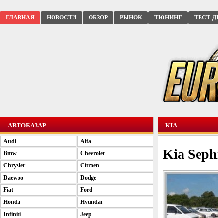
ГЛАВНАЯ
НОВОСТИ
ОБЗОР
РЫНОК
ТЮНИНГ
ТЕСТ-Д
АВТОБАЗАР
KIA
Audi
Alfa
Kia Sephi
Bmw
Chevrolet
Chrysler
Citroen
Daewoo
Dodge
Fiat
Ford
Honda
Hyundai
Infiniti
Jeep