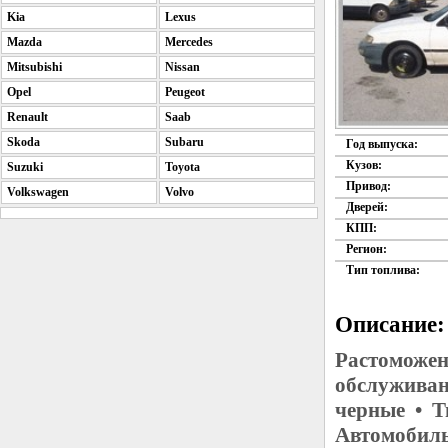
Kia
Lexus
Mazda
Mercedes
Mitsubishi
Nissan
Opel
Peugeot
Renault
Saab
Skoda
Subaru
Год выпуска:
Кузов:
Suzuki
Toyota
Привод:
Volkswagen
Volvo
Дверей:
КПП:
Регион:
Тип топлива:
Описание:
Растоможен
обслуживан
черные • Т
Автомобиль