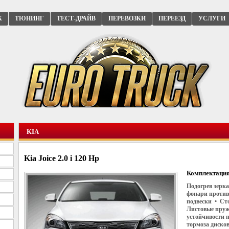
К
ТЮНИНГ
ТЕСТ-ДРАЙВ
ПЕРЕВОЗКИ
ПЕРЕЕЗД
УСЛУГИ
KIA
Kia Joice 2.0 i 120 Hp
Комплектация
Подогрев зерка
фонари против
подвески • Ст
Листовые пруж
устойчивости 
тормоза диско