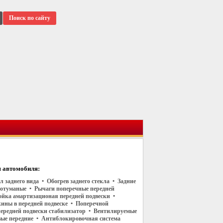
Поиск по сайту
 автомобиля:
л заднего вида • Обогрев заднего стекла • Задние
отуманые • Рычаги поперечные передней
ойка амартизационая передней подвески •
ины в передней подвеске • Поперечной
передней подвески стабилизатор • Вентилируемые
вые передние • Антиблокировочная система