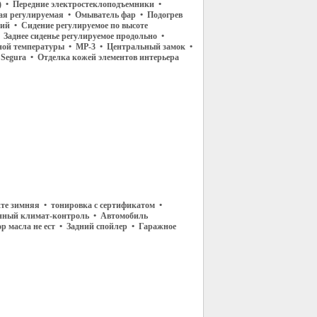
) • Передние электростеклоподъемники •
ая регулируемая • Омыватель фар • Подогрев
ний • Сидение регулируемое по высоте
 Заднее сиденье регулируемое продольно •
ной температуры • МР-3 • Центральный замок •
Segura • Отделка кожей элементов интерьера
те зимняя • тонировка с сертификатом •
зонный климат-контроль • Автомобиль
масла не ест • Задний спойлер • Гаражное