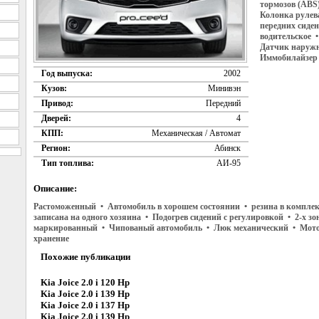
тормозов (ABS
Колонка рулев
передних сиде
водительское •
Датчик наруж
Иммобилайзер 
Год выпуска:
2002
Кузов:
Минивэн
Привод:
Передний
Дверей:
4
КПП:
Механическая / Автомат
Регион:
Абинск
Тип топлива:
АИ-95
Описание:
Растоможенный • Автомобиль в хорошем состоянии • резина в комплек
записана на одного хозяина • Подогрев сидений с регулировкой • 2-х 
маркированный • Чипованый автомобиль • Люк механический • Мотор 
хранение
Похожие публикации
Kia Joice 2.0 i 120 Hp
Kia Joice 2.0 i 139 Hp
Kia Joice 2.0 i 137 Hp
Kia Joice 2.0 i 139 Hp