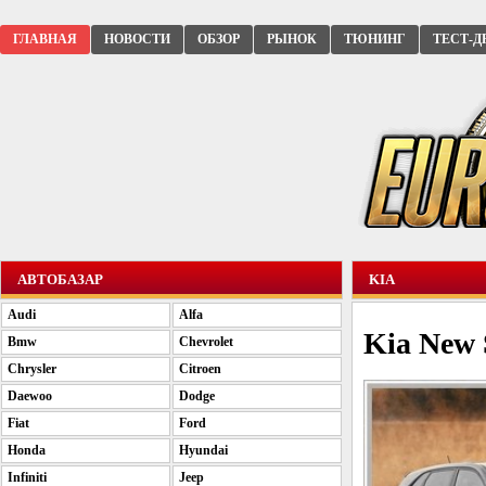
ГЛАВНАЯ
НОВОСТИ
ОБЗОР
РЫНОК
ТЮНИНГ
ТЕСТ-Д
АВТОБАЗАР
KIA
Audi
Alfa
Kia New 
Bmw
Chevrolet
Chrysler
Citroen
Daewoo
Dodge
Fiat
Ford
Honda
Hyundai
Infiniti
Jeep