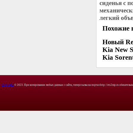
сиденья с 
механическ
легкий объ
Похожие 
Новый Ren
Kia New S
Kia Soren
Copyright
© 2023. При копировании любых данных с сайта, гиперссылка на портал http://ets2mp.ru обязательна