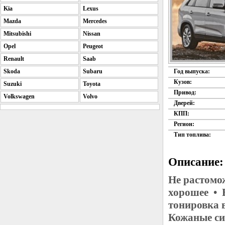
Kia
Lexus
Mazda
Mercedes
Mitsubishi
Nissan
Opel
Peugeot
Renault
Saab
Skoda
Subaru
Год выпуска:
Кузов:
Suzuki
Toyota
Привод:
Volkswagen
Volvo
Дверей:
КПП:
Регион:
Тип топлива:
Описание:
Не растомо
хорошее • 
тонировка 
Кожаные си