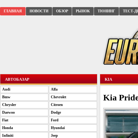
ГЛАВНАЯ
НОВОСТИ
ОБЗОР
РЫНОК
ТЮНИНГ
ТЕСТ-Д
АВТОБАЗАР
KIA
Audi
Alfa
Kia Pride
Bmw
Chevrolet
Chrysler
Citroen
Daewoo
Dodge
Fiat
Ford
Honda
Hyundai
Infiniti
Jeep