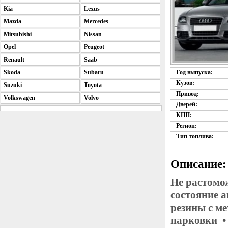
Kia
Lexus
Mazda
Mercedes
Mitsubishi
Nissan
Opel
Peugeot
Renault
Saab
Skoda
Subaru
Год выпуска:
Кузов:
Suzuki
Toyota
Привод:
Volkswagen
Volvo
Дверей:
КПП:
Регион:
Тип топлива:
Описание:
Не растомо
состояние 
резины с м
парковки •