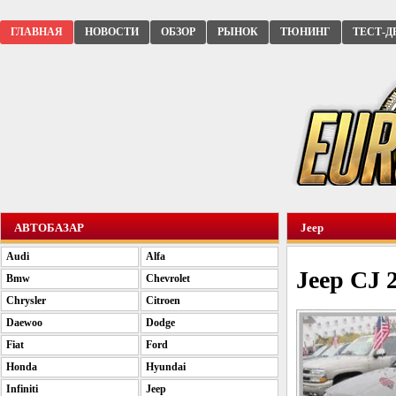
ГЛАВНАЯ
НОВОСТИ
ОБЗОР
РЫНОК
ТЮНИНГ
ТЕСТ-Д
АВТОБАЗАР
Jeep
Audi
Alfa
Jeep CJ 2
Bmw
Chevrolet
Chrysler
Citroen
Daewoo
Dodge
Fiat
Ford
Honda
Hyundai
Infiniti
Jeep