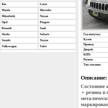
Kia
Lexus
Mazda
Mercedes
Mitsubishi
Nissan
Opel
Peugeot
Renault
Saab
Skoda
Subaru
Год выпуска:
Кузов:
Suzuki
Toyota
Привод:
Volkswagen
Volvo
Дверей:
КПП:
Регион:
Тип топлива:
Описание:
Состояние 
• резина в
металическ
маркирован