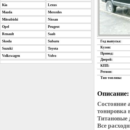
Kia
Lexus
Mazda
Mercedes
Mitsubishi
Nissan
Opel
Peugeot
Renault
Saab
Skoda
Subaru
Год выпуска:
Кузов:
Suzuki
Toyota
Привод:
Volkswagen
Volvo
Дверей:
КПП:
Регион:
Тип топлива:
Описание:
Состояние 
тонировка 
Титановые 
Все расход