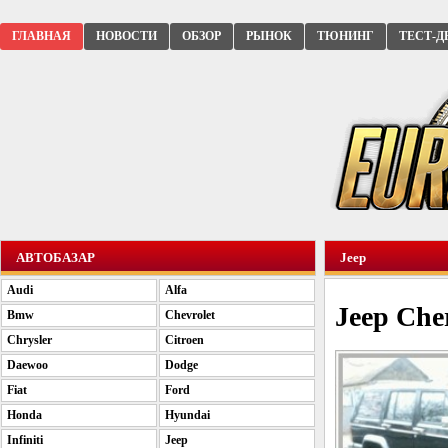
ГЛАВНАЯ
НОВОСТИ
ОБЗОР
РЫНОК
ТЮНИНГ
ТЕСТ-Д
АВТОБАЗАР
Jeep
Audi
Alfa
Jeep Che
Bmw
Chevrolet
Chrysler
Citroen
Daewoo
Dodge
Fiat
Ford
Honda
Hyundai
Infiniti
Jeep