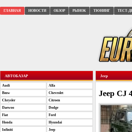
ГЛАВНАЯ
НОВОСТИ
ОБЗОР
РЫНОК
ТЮНИНГ
ТЕСТ-Д
АВТОБАЗАР
Jeep
Audi
Alfa
Jeep CJ 4
Bmw
Chevrolet
Chrysler
Citroen
Daewoo
Dodge
Fiat
Ford
Honda
Hyundai
Infiniti
Jeep