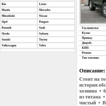
Kia
Lexus
Mazda
Mercedes
Mitsubishi
Nissan
Opel
Peugeot
Renault
Saab
Год выпуска:
Кузов:
Skoda
Subaru
Привод:
Suzuki
Toyota
Дверей:
Volkswagen
Volvo
КПП:
Регион:
Тип топлива:
Описание:
Стоит на т
история об
хозяина • 
из титана 
чистый • В