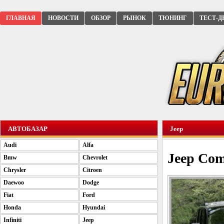
ГЛАВНАЯ
НОВОСТИ
ОБЗОР
РЫНОК
ТЮНИНГ
ТЕСТ-Д
АВТОБАЗАР
Jeep
Audi
Alfa
Jeep Com
Bmw
Chevrolet
Chrysler
Citroen
Daewoo
Dodge
Fiat
Ford
Honda
Hyundai
Infiniti
Jeep