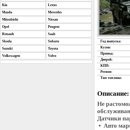
Kia
Lexus
Mazda
Mercedes
Mitsubishi
Nissan
Opel
Peugeot
Renault
Saab
Skoda
Subaru
Год выпуска:
Кузов:
Suzuki
Toyota
Привод:
Volkswagen
Volvo
Дверей:
КПП:
Регион:
Тип топлива:
Описание:
Не растомо
обслуживан
Датчики па
• Авто ма