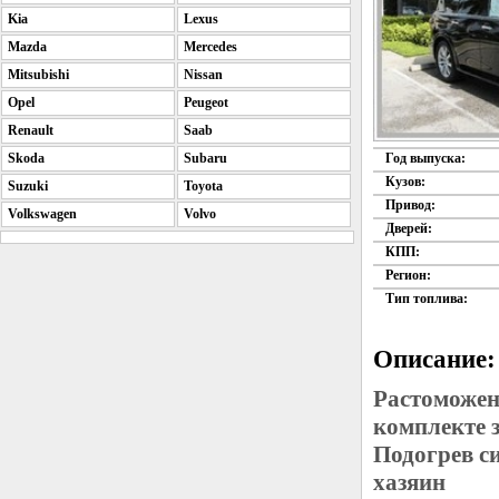
Kia
Lexus
Mazda
Mercedes
Mitsubishi
Nissan
Opel
Peugeot
Renault
Saab
Skoda
Subaru
Год выпуска:
Кузов:
Suzuki
Toyota
Привод:
Volkswagen
Volvo
Дверей:
КПП:
Регион:
Тип топлива:
Описание:
Растоможен
комплекте 
Подогрев с
хазяин