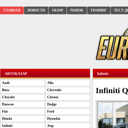
ГЛАВНАЯ
НОВОСТИ
ОБЗОР
РЫНОК
ТЮНИНГ
ТЕСТ-Д
АВТОБАЗАР
Infiniti
Audi
Alfa
Infiniti Q
Bmw
Chevrolet
Chrysler
Citroen
Daewoo
Dodge
Fiat
Ford
Honda
Hyundai
Infiniti
Jeep