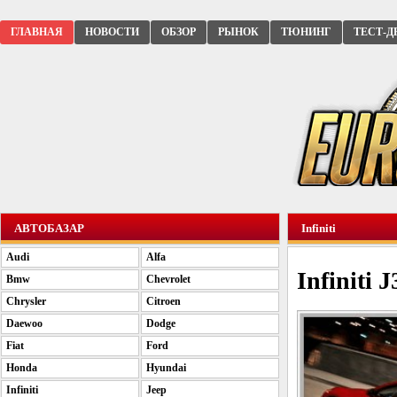
ГЛАВНАЯ
НОВОСТИ
ОБЗОР
РЫНОК
ТЮНИНГ
ТЕСТ-Д
АВТОБАЗАР
Infiniti
Audi
Alfa
Infiniti 
Bmw
Chevrolet
Chrysler
Citroen
Daewoo
Dodge
Fiat
Ford
Honda
Hyundai
Infiniti
Jeep