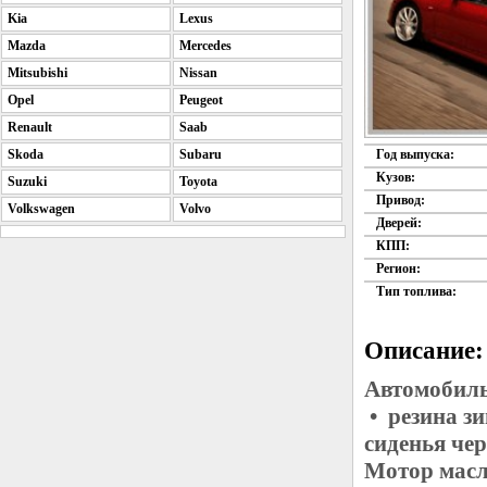
Kia
Lexus
Mazda
Mercedes
Mitsubishi
Nissan
Opel
Peugeot
Renault
Saab
Skoda
Subaru
Год выпуска:
Кузов:
Suzuki
Toyota
Привод:
Volkswagen
Volvo
Дверей:
КПП:
Регион:
Тип топлива:
Описание:
Автомобиль
• резина з
сиденья че
Мотор масл