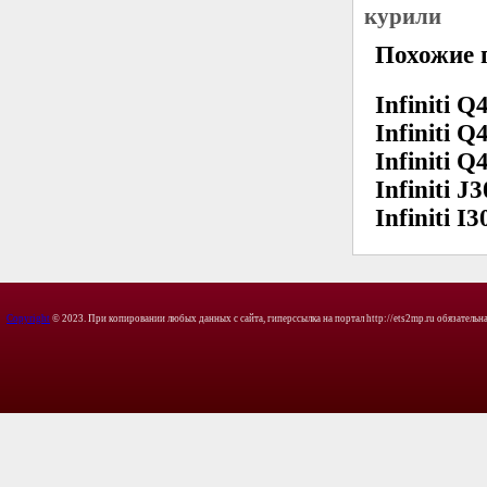
курили
Похожие 
Infiniti Q4
Infiniti Q4
Infiniti Q4
Infiniti J
Infiniti I3
Copyright
© 2023. При копировании любых данных с сайта, гиперссылка на портал http://ets2mp.ru обязательна