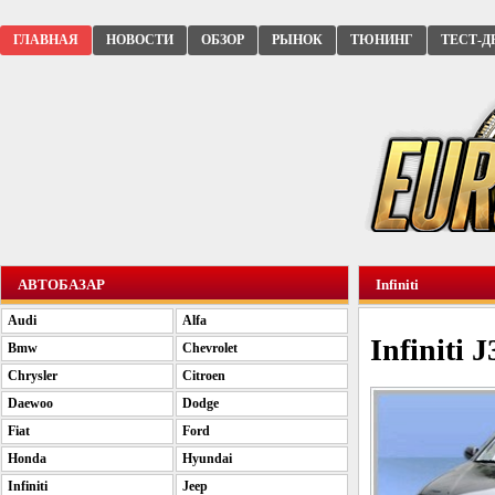
ГЛАВНАЯ
НОВОСТИ
ОБЗОР
РЫНОК
ТЮНИНГ
ТЕСТ-Д
АВТОБАЗАР
Infiniti
Audi
Alfa
Infiniti 
Bmw
Chevrolet
Chrysler
Citroen
Daewoo
Dodge
Fiat
Ford
Honda
Hyundai
Infiniti
Jeep