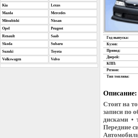
Kia
Lexus
Mazda
Mercedes
Mitsubishi
Nissan
Opel
Peugeot
Renault
Saab
Год выпуска:
Skoda
Subaru
Кузов:
Привод:
Suzuki
Toyota
Дверей:
Volkswagen
Volvo
КПП:
Регион:
Тип топлива:
Описание:
Стоит на т
записи по 
дисками • 
Передние с
Автомобиль