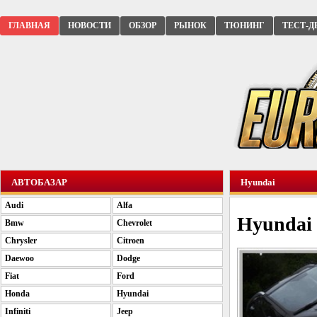
ГЛАВНАЯ
НОВОСТИ
ОБЗОР
РЫНОК
ТЮНИНГ
ТЕСТ-Д
АВТОБАЗАР
Hyundai
Audi
Alfa
Hyundai 
Bmw
Chevrolet
Chrysler
Citroen
Daewoo
Dodge
Fiat
Ford
Honda
Hyundai
Infiniti
Jeep