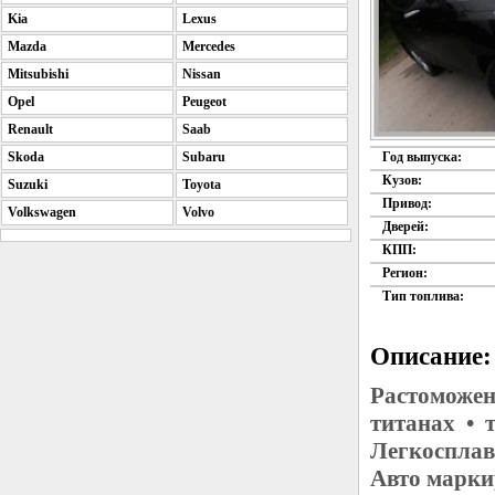
Kia
Lexus
Mazda
Mercedes
Mitsubishi
Nissan
Opel
Peugeot
Renault
Saab
Skoda
Subaru
Год выпуска:
Кузов:
Suzuki
Toyota
Привод:
Volkswagen
Volvo
Дверей:
КПП:
Регион:
Тип топлива:
Описание:
Растоможен
титанах • 
Легкосплав
Авто марки