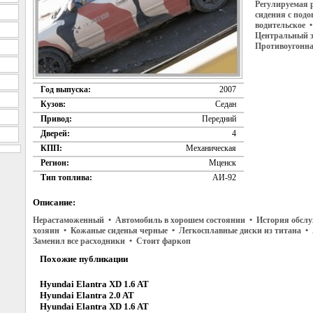
Регулируемая 
сидения с подо
водительское •
Центральный з
Противоугонна
Год выпуска:
2007
Кузов:
Седан
Привод:
Передний
Дверей:
4
КПП:
Механическая
Регион:
Мценск
Тип топлива:
АИ-92
Описание:
Нерастаможенный • Автомобиль в хорошем состоянии • История обслу
хозяин • Кожаные сиденья черные • Легкосплавные диски из титана 
Заменил все расходники • Стоит фаркоп
Похожие публикации
Hyundai Elantra XD 1.6 AT
Hyundai Elantra 2.0 AT
Hyundai Elantra XD 1.6 AT