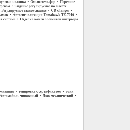
рулевая колонка • Омыватель фар • Передние
гревом • Сидение регулируемое по высоте
 Регулируемое заднее сиденье • CD changer •
амок • Автосигнализация Tomahawk TZ-7010 •
я система • Отделка кожей элементов интерьера
живания • тонировка с сертификатом • один
• Автомобиль чипованый • Люк механический •