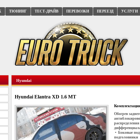
К
ТЮНИНГ
ТЕСТ-ДРАЙВ
ПЕРЕВОЗКИ
ПЕРЕЕЗД
УСЛУГИ
Hyundai
Hyundai Elantra XD 1.6 MT
Комплектация
Обогрев задне
антиблокирово
распределения
дифференциала
• Боковые под
подголовники 