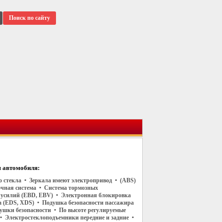
Поиск по сайту
 автомобиля:
го стекла • Зеркала имеют электропривод • (ABS)
чная система • Система тормозных
 усилий (EBD, EBV) • Электронная блокировка
 (EDS, XDS) • Подушка безопасности пассажира
ушки безопасности • По высоте регулируемые
• Электростеклоподъемники передние и задние •