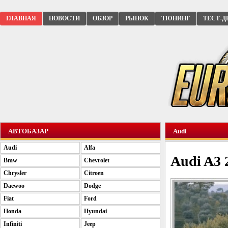
ГЛАВНАЯ
НОВОСТИ
ОБЗОР
РЫНОК
ТЮНИНГ
ТЕСТ-Д
АВТОБАЗАР
Audi
Audi
Alfa
Audi A3 
Bmw
Chevrolet
Chrysler
Citroen
Daewoo
Dodge
Fiat
Ford
Honda
Hyundai
Infiniti
Jeep