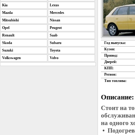
Kia
Lexus
Mazda
Mercedes
Mitsubishi
Nissan
Opel
Peugeot
Renault
Saab
Skoda
Subaru
Год выпуска:
Кузов:
Suzuki
Toyota
Привод:
Volkswagen
Volvo
Дверей:
КПП:
Регион:
Тип топлива:
Описание:
Стоит на то
обслуживан
на одного 
• Подогрев